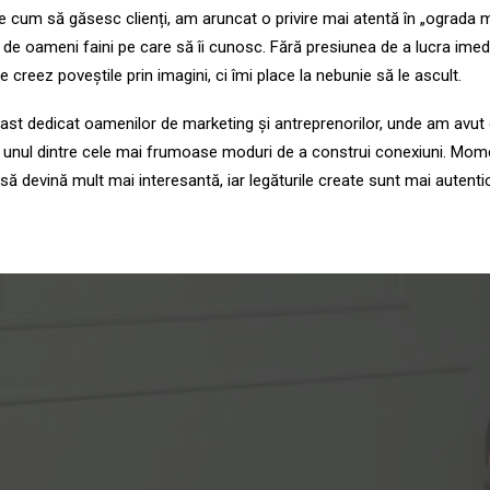
 cum să găsesc clienți, am aruncat o privire mai atentă în „ograda
i de oameni faini pe care să îi cunosc. Fără presiunea de a lucra imed
le creez poveștile prin imagini, ci îmi place la nebunie să le ascult.
cast dedicat oamenilor de marketing și antreprenorilor, unde am avu
e unul dintre cele mai frumoase moduri de a construi conexiuni. Mome
 devină mult mai interesantă, iar legăturile create sunt mai autenti