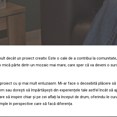
t decât un proiect creativ. Este o cale de a contribui la comunitate, d
 mică părte dintr-un mozaic mai mare, care sper că va deveni o sursă 
t proiect cu și mai mult entuziasm. Mi-ar face o deosebită plăcere s
m sau dorești să împărtășești din experiențele tale astfel încât să a
are să inspire chiar și pe cei aflați la început de drum, oferindu-le cur
mple în perspective care să facă diferența.