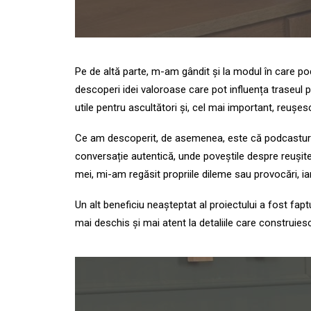
Pe de altă parte, m-am gândit și la modul în care p
descoperi idei valoroase care pot influența traseul p
utile pentru ascultători și, cel mai important, reuș
Ce am descoperit, de asemenea, este că podcasturile 
conversație autentică, unde poveștile despre reușite, 
mei, mi-am regăsit propriile dileme sau provocări, ia
Un alt beneficiu neașteptat al proiectului a fost fap
mai deschis și mai atent la detaliile care construies