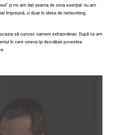
 mea” și mi-am dat seama de ceva esențial: nu am
iat împreună, ci doar în ideea de networking,
t ocazia să cunosc oameni extraordinari. După ce am
ntul în care cineva își dezvăluie povestea
ce.