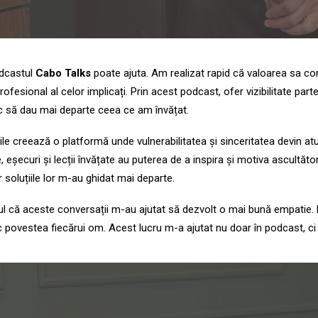
odcastul
Cabo Talks
poate ajuta. Am realizat rapid că valoarea sa con
rofesional al celor implicați. Prin acest podcast, ofer vizibilitate pa
esc să dau mai departe ceea ce am învățat.
creează o platformă unde vulnerabilitatea și sinceritatea devin atuur
eșecuri și lecții învățate au puterea de a inspira și motiva ascultători
r soluțiile lor m-au ghidat mai departe.
tul că aceste conversații m-au ajutat să dezvolt o mai bună empatie. P
c povestea fiecărui om. Acest lucru m-a ajutat nu doar în podcast, ci 