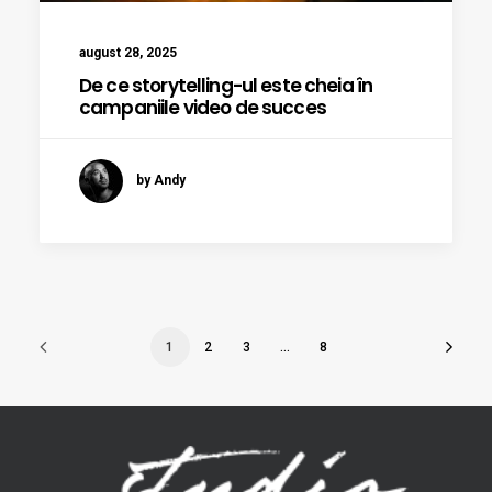
august 28, 2025
De ce storytelling-ul este cheia în
campaniile video de succes
by Andy
1
2
3
…
8