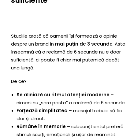
suficiente
Studiile arată că oamenii își formează o opinie
despre un brand în
mai puțin de 3 secunde
. Asta
înseamnă că o reclamă de 6 secunde nu e doar
suficientă, ci poate fi chiar mai puternică decât
una lungă.
De ce?
Se aliniază cu ritmul atenției moderne
–
nimeni nu „sare peste” o reclamă de 6 secunde.
Forțează simplitatea
– mesajul trebuie să fie
clar și direct.
Rămâne în memorie
– subconștientul preferă
stimuli scurți, emoționali și ușor de reamintit.