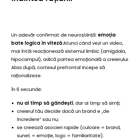
Un adevăr confirmat de neuroștiință:
emoția
bate logica în viteză
.Atunci când vezi un video,
mai întâi reacționează sistemul limbic (amigdala,
hipocampul), adică partea emoțională a creierului.
Abia după, cortexul prefrontal începe să
raționalizeze.
În 6 secunde:
nu ai timp să gândești
, dar ai timp să simți;
creierul tău decide dacă un brand e „de
încredere” sau nu;
se creează asocieri rapide (culoare = brand,
sunet = emoție, logo = familiaritate).