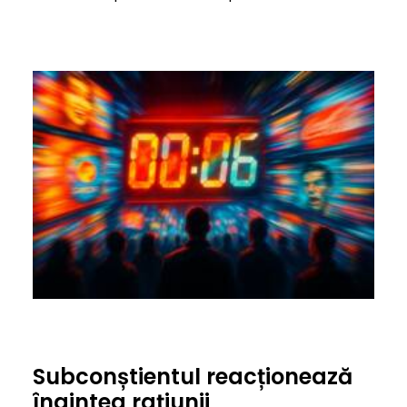
Subconștientul reacționează
înaintea rațiunii