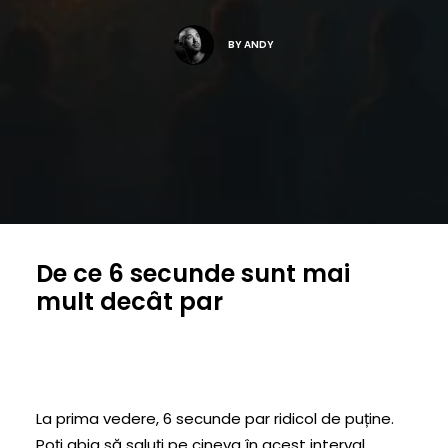
BY
ANDY
De ce 6 secunde sunt mai
mult decât par
La prima vedere, 6 secunde par ridicol de puține.
Poți abia să saluți pe cineva în acest interval,