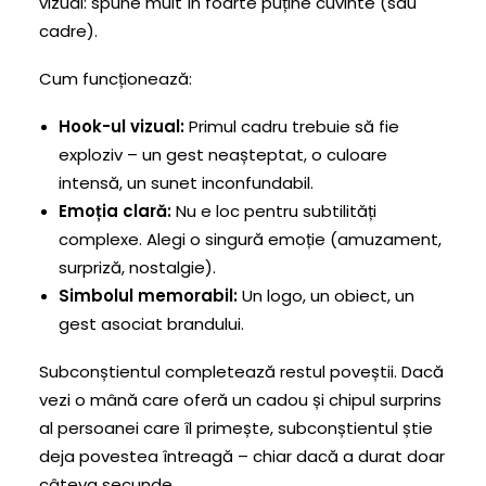
vizual: spune mult în foarte puține cuvinte (sau
cadre).
Cum funcționează:
Hook-ul vizual:
Primul cadru trebuie să fie
exploziv – un gest neașteptat, o culoare
intensă, un sunet inconfundabil.
Emoția clară:
Nu e loc pentru subtilități
complexe. Alegi o singură emoție (amuzament,
surpriză, nostalgie).
Simbolul memorabil:
Un logo, un obiect, un
gest asociat brandului.
Subconștientul completează restul poveștii. Dacă
vezi o mână care oferă un cadou și chipul surprins
al persoanei care îl primește, subconștientul știe
deja povestea întreagă – chiar dacă a durat doar
câteva secunde.