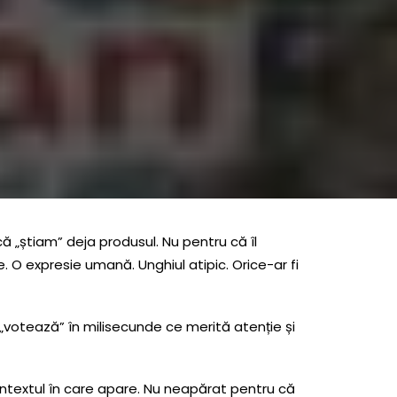
că „știam” deja produsul. Nu pentru că îl
O expresie umană. Unghiul atipic. Orice-ar fi
l „votează” în milisecunde ce merită atenție și
ontextul în care apare. Nu neapărat pentru că