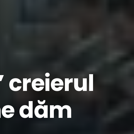
 creierul
 ne dăm