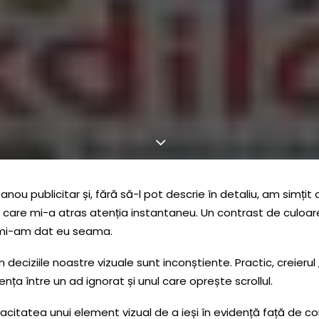
ou publicitar și, fără să-l pot descrie în detaliu, am simțit 
re mi-a atras atenția instantaneu. Un contrast de culoare. 
 mi-am dat eu seama.
deciziile noastre vizuale sunt inconștiente. Practic, creieru
ența între un ad ignorat și unul care oprește scrollul.
pacitatea unui element vizual de a ieși în evidență față de c