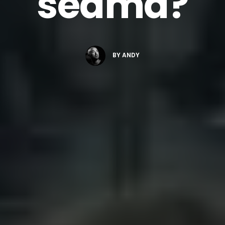
seama?
BY
ANDY