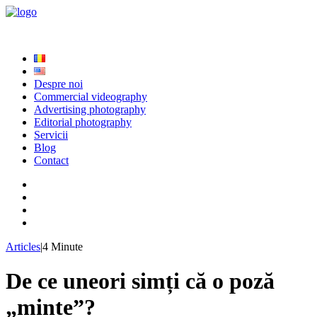
Despre noi
Commercial videography
Advertising photography
Editorial photography
Servicii
Blog
Contact
Articles
|
4 Minute
De ce uneori simți că o poză
„minte”?