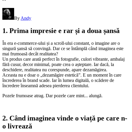
By
Andy
1. Prima impresie e rar și a doua șansă
În era e-commerce-ului și a scroll-ului constant, o imagine are o
singură șansă să convingă. Dar ce se întâmplă când imaginea este
mai frumoasă decât realitatea?
Un produs care arată perfect în fotografie, culori vibrante, ambalaj
fără cusur, decor minimal, poate crea o așteptare. Iar dacă, la
deschidere, realitatea nu corespunde, apare dezamăgirea.
Aceasta nu e doar o „dezamăgire estetică”. E un moment în care
încrederea în brand scade. Iar în lumea digitală, o scădere de
încredere înseamnă adesea pierderea clientului.
Pozele frumoase atrag. Dar pozele care mint... alungă.
2. Când imaginea vinde o viață pe care n-
o livrează