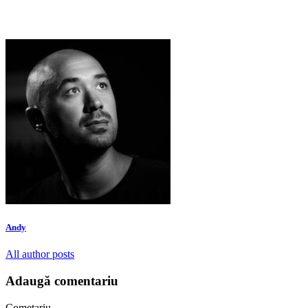
Andy
All author posts
Adaugă comentariu
Cometariu