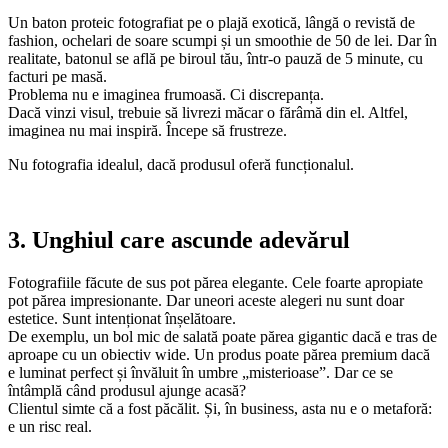
Un baton proteic fotografiat pe o plajă exotică, lângă o revistă de
fashion, ochelari de soare scumpi și un smoothie de 50 de lei. Dar în
realitate, batonul se află pe biroul tău, într-o pauză de 5 minute, cu
facturi pe masă.
Problema nu e imaginea frumoasă. Ci discrepanța.
Dacă vinzi visul, trebuie să livrezi măcar o fărâmă din el. Altfel,
imaginea nu mai inspiră. Începe să frustreze.
Nu fotografia idealul, dacă produsul oferă funcționalul.
3. Unghiul care ascunde adevărul
Fotografiile făcute de sus pot părea elegante. Cele foarte apropiate
pot părea impresionante. Dar uneori aceste alegeri nu sunt doar
estetice. Sunt intenționat înșelătoare.
De exemplu, un bol mic de salată poate părea gigantic dacă e tras de
aproape cu un obiectiv wide. Un produs poate părea premium dacă
e luminat perfect și învăluit în umbre „misterioase”. Dar ce se
întâmplă când produsul ajunge acasă?
Clientul simte că a fost păcălit. Și, în business, asta nu e o metaforă:
e un risc real.