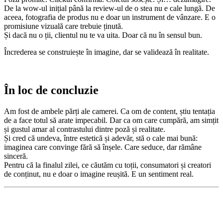
De la wow-ul inițial până la review-ul de o stea nu e cale lungă. De
aceea, fotografia de produs nu e doar un instrument de vânzare. E o
promisiune vizuală care trebuie ținută.
Și dacă nu o ții, clientul nu te va uita. Doar că nu în sensul bun.
Încrederea se construiește în imagine, dar se validează în realitate.
În loc de concluzie
Am fost de ambele părți ale camerei. Ca om de content, știu tentația
de a face totul să arate impecabil. Dar ca om care cumpără, am simțit
și gustul amar al contrastului dintre poză și realitate.
Și cred că undeva, între estetică și adevăr, stă o cale mai bună:
imaginea care convinge fără să înșele. Care seduce, dar rămâne
sinceră.
Pentru că la finalul zilei, ce căutăm cu toții, consumatori și creatori
de conținut, nu e doar o imagine reușită. E un sentiment real.