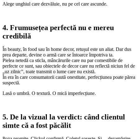
Alege unghiul care dezvăluie, nu pe cel care ascunde.
4. Frumusețea perfectă nu e mereu
credibilă
În beauty, în food sau în home decor, retușul este un aliat. Dar dus
prea departe, devine o armă care se întoarce împotriva ta.
Pielea netedă ca sticla, mâncărurile care nu par comestibile de
perfecte ce sunt, sau obiectele de decor care nu reflectă niciun fel de
„uz zilnic”, toate transmit o lume care nu există.
În era în care consumatorii caută onestitate, perfecțiunea poate părea
suspectă.
Lasă o umbră. O textură. O mică imperfecțiune.
5. De la vizual la verdict: când clientul
simte că a fost păcălit
Poza promite. Clickul confirmă. Coletul sosește. Și… dezamăgire.